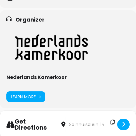
aangrijpend requiem over zijn verloren vrijheid als kunstenaar
onder het Sovjetregime.
Organizer
Een programma vol rouw én schoonheid. Krachtig in zijn eenvoud.
Met recht een hemelse combinatie van stemmen en snaren. De
eenvoudige, maar veelzeggende manier waarop de zangers en
muzikanten in de zaal staan opgesteld, geeft de uitvoering
nog meer impact.
Nederlands Kamerkoor
LEARN MORE
Address - Requiem - Fauré [vBHMfP89e]
Destination Address - Requiem - F
Get
Directions