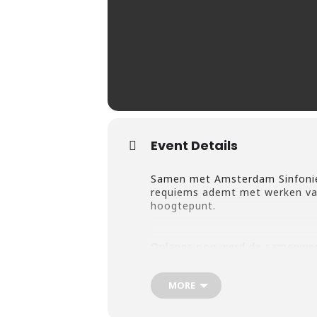
Event Details
Samen met Amsterdam Sinfonie
requiems ademt met werken van 
hoogtepunt.
Onlangs nog werd de samenwer
match’. Dit programma is een h
maakte.
MORE
Op het programma staat een va