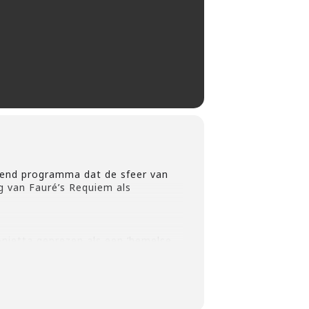
end programma dat de sfeer van
g van Fauré’s Requiem als
ietta geprezen als een ‘hemelse
7 – een tour die veel indruk
hreven: het