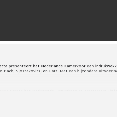
tta presenteert het Nederlands Kamerkoor een indrukwekk
Bach, Sjostakovitsj en Pärt. Met een bijzondere uitvoerin
king tussen het Nederlands Kamerkoor en Amsterdam Sinfon
erneming van onze succesvolle Zuid-Amerikaanse tour in 201
n ’s werelds mooiste én beroemdste koorwerken ooit gesc