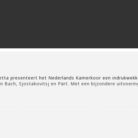
tta presenteert het Nederlands Kamerkoor een indrukwekk
Bach, Sjostakovitsj en Pärt. Met een bijzondere uitvoerin
king tussen het Nederlands Kamerkoor en Amsterdam Sinfon
erneming van onze succesvolle Zuid-Amerikaanse tour in 201
n ’s werelds mooiste én beroemdste koorwerken ooit gesc