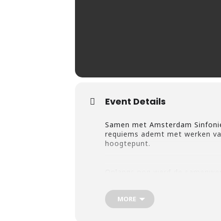
Event Details
Samen met Amsterdam Sinfonie
requiems ademt met werken van 
hoogtepunt.
Onlangs nog werd de samenwer
match’. Dit programma is een h
maakte.
MORE
Op het programma staat een va