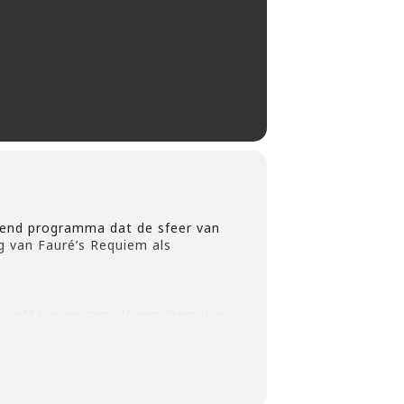
end programma dat de sfeer van
g van Fauré’s Requiem als
ietta geprezen als een ‘hemelse
7 – een tour die veel indruk
hreven: het