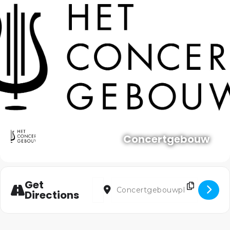
Concertgebouw
Address - Requiem - Fauré [MuOSEPUbr]
Destination Address - Requiem - Fa
Get
Directions