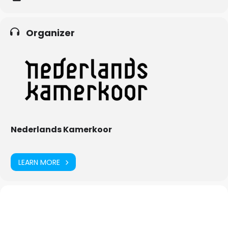
aangrijpend requiem over zijn verloren vrijheid als kunstenaar
onder het Sovjetregime.
Organizer
Een programma vol rouw én schoonheid. Krachtig in zijn eenvoud.
Met recht een hemelse combinatie van stemmen en snaren. De
eenvoudige, maar veelzeggende manier waarop de zangers en
muzikanten in de zaal staan opgesteld, geeft de uitvoering
nog meer impact.
Nederlands Kamerkoor
LEARN MORE