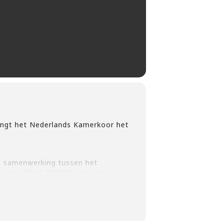
rengt het Nederlands Kamerkoor het
de samenwerking tussen het
ng van Klaus Mäkelä was een
asen.