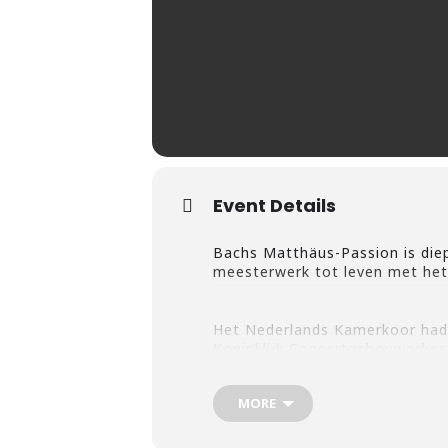
Event Details
Bachs Matthäus-Passion is die
meesterwerk tot leven met het
Het Nederlands Kamerkoor had 
Koninklijk Concertgebouworkes
zinderende ervaring. Nu veren
MORE