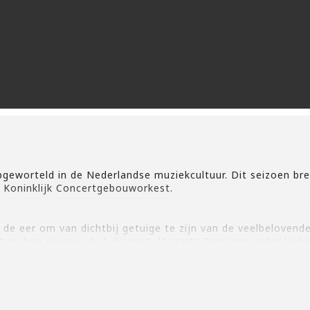
pgeworteld in de Nederlandse muziekcultuur. Dit seizoen b
 Koninklijk Concertgebouworkest.
de eer om van dichtbij getuige te zijn van de veelbeloven
t en hun nieuwe chef-dirigent. Mozarts Requiem onder leidi
igen we opnieuw onze krachten in Bachs meesterwerk voor P