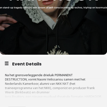
Event Details
Na het grensverleggende drieluik PERMANENT
DESTRUCTION, vormt Naomi Velissariou samen met het
Nederlands Kamerkoor, alumni van NKK NXT (het
traineeprogramma van het NKK), componist en producer Frank
Wienk (Binkbeats) en drummer
Jens Bouttery, een nieuwe muzikaal-theatrale formatie: HARDKOOR
is een stand-up tragedy concert, een stream of self-consciousness
op techno, triphop en koormuziek.