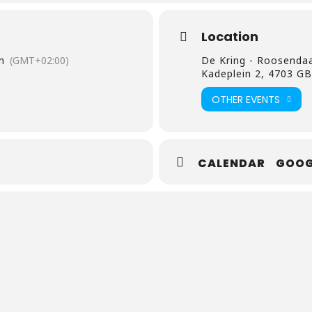
 van me geweest om met een koor samen te werken
”, vertelt El
beste koren van het land, is heel erg mooi en bijzonder!
”
Location
m
(GMT+02:00)
De Kring - Roosenda
Kadeplein 2, 4703 G
OTHER EVENTS
CALENDAR
GOOG