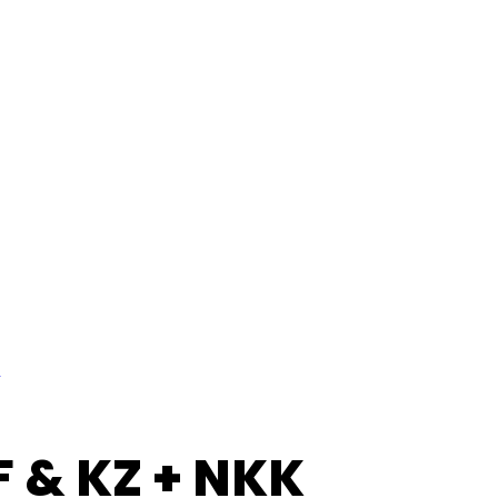
l
F & KZ + NKK