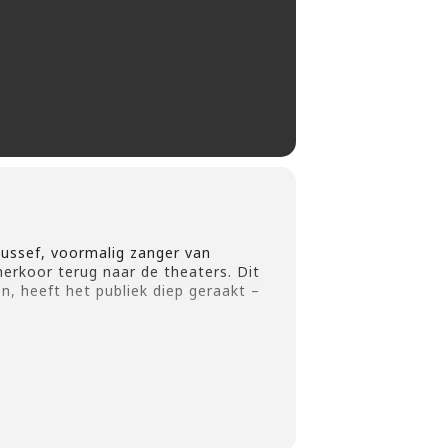
Youssef, voormalig zanger van
erkoor terug naar de theaters. Dit
, heeft het publiek diep geraakt –
ieke samensmelting van stijlen.
orstelling overstijgt genres en