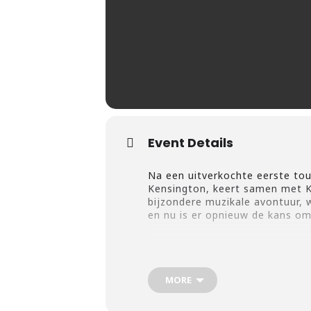
Event Details
Na een uitverkochte eerste tour
Kensington, keert samen met K
bijzondere muzikale avontuur, 
en nu is er opnieuw de kans o
Bereid je voor op een avond vo
Van grootse klassieke composit
MORE
verwachtingen.