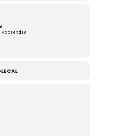
oi Youssef. “
Om deze tour nu te
al
B Roosendaal
LECAL