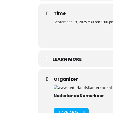
“
Al jarenlang is het een droom
mogen doen met een van de aller
Time
September 19, 2025
7:30 pm
-
9:00 p
LEARN MORE
Organizer
Nederlands Kamerkoor
LEARN MORE