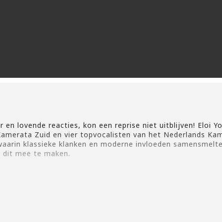
 en lovende reacties, kon een reprise niet uitblijven! Eloi 
amerata Zuid en vier topvocalisten van het Nederlands Kam
waarin klassieke klanken en moderne invloeden samensmelten
m dit mee te maken.
l meeslepende emoties, intense muzikale beleving en een un
ies tot iconische popsongs in nieuwe orkestraties – deze vo