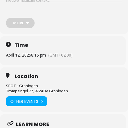
nieuwe muzikale context.
Eloi voegt een nieuwe dimensie toe aan de klassieke uitvoeringen
van Orkest Kamerata Zuid en het Nederlands Kamerkoor. Samen
MORE
hebben zij een bijzonder programma samengesteld. Van odes aan
tijdloze artiesten tot eigentijdse composities; het repertoire belooft
een unieke mix van stijlen en emoties. De stemmen van het
Nederlands Kamerkoor voegen diepte en gelaagdheid toe aan dit
Time
programma waarin orkest, vocalisten en popmuziek op een
bijzondere manier samenkomen.
April 12, 2025
8:15 pm
(GMT+02:00)
“
Al jarenlang is het een droom van me geweest om met een koor samen
te werken
”, vertelt Eloi Youssef. “
Om deze tour nu te mogen doen met
Location
een van de allerbeste koren van het land, is heel erg mooi en bijzonder!
”
SPOT - Groningen
Trompsingel 27, 9724 DA Groningen
OTHER EVENTS
LEARN MORE